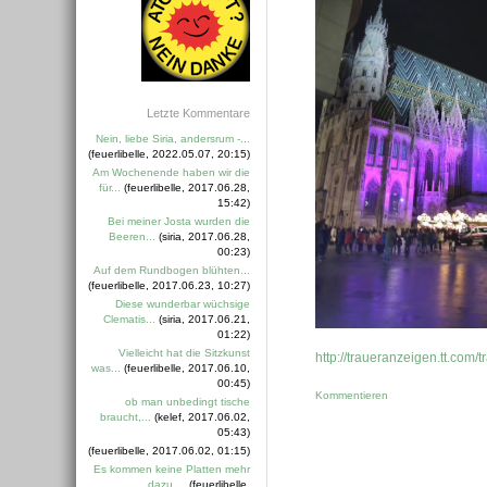
Letzte Kommentare
Nein, liebe Siria, andersrum -...
(feuerlibelle, 2022.05.07, 20:15)
Am Wochenende haben wir die
für...
(feuerlibelle, 2017.06.28,
15:42)
Bei meiner Josta wurden die
Beeren...
(siria, 2017.06.28,
00:23)
Auf dem Rundbogen blühten...
(feuerlibelle, 2017.06.23, 10:27)
Diese wunderbar wüchsige
Clematis...
(siria, 2017.06.21,
01:22)
Vielleicht hat die Sitzkunst
http://traueranzeigen.tt.com
was...
(feuerlibelle, 2017.06.10,
00:45)
Kommentieren
ob man unbedingt tische
braucht,...
(kelef, 2017.06.02,
05:43)
(feuerlibelle, 2017.06.02, 01:15)
Es kommen keine Platten mehr
dazu....
(feuerlibelle,