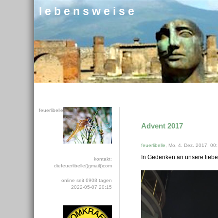
l e b e n s w e i s e
feuerlibelle
Advent 2017
feuerlibelle
, Mo, 4. Dez. 2017, 00
In Gedenken an unsere liebe 
kontakt:
diefeuerlibelle()gmail()com
online seit 6908 tagen
2022-05-07 20:15