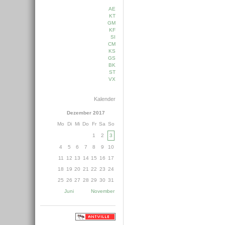
AE
KT
GM
KF
SI
CM
KS
GS
BK
ST
VX
Kalender
Dezember 2017
Mo
Di
Mi
Do
Fr
Sa
So
1
2
3
4
5
6
7
8
9
10
11
12
13
14
15
16
17
18
19
20
21
22
23
24
25
26
27
28
29
30
31
Juni
November