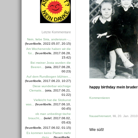
Letzte Kommentare
Nein, liebe Siria, andersrum -...
(feuerlibelle, 2022.05.07, 20:15)
Am Wochenende haben wir die
für...
(feuerlibelle, 2017.06.28,
15:42)
Bei meiner Josta wurden die
Beeren...
(siria, 2017.06.28,
00:23)
Auf dem Rundbogen blühten...
(feuerlibelle, 2017.06.23, 10:27)
Diese wunderbar wüchsige
happy birthday mein bruder
Clematis...
(siria, 2017.06.21,
01:22)
Kommentieren
Vielleicht hat die Sitzkunst
was...
(feuerlibelle, 2017.06.10,
00:45)
ob man unbedingt tische
frauaehrenwort
, Mi, 20. Jan. 2010
braucht,...
(kelef, 2017.06.02,
05:43)
(feuerlibelle, 2017.06.02, 01:15)
Wie süß!
Es kommen keine Platten mehr
dazu....
(feuerlibelle,