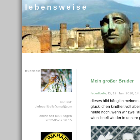
l e b e n s w e i s e
feuerlibelle
Mein großer Bruder
feuerlibelle
, Di, 19. Jan. 2010, 14
dieses bild hängt in meinem 
kontakt:
glücklichen kindheit voll ab
diefeuerlibelle()gmail()com
heute noch. wenn wir zwei 'al
online seit 6908 tagen
wir schnell wieder in unsere
2022-05-07 20:15