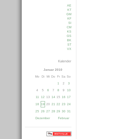
AE
KT
GM
KF
SI
CM
KS
GS
BK
ST
VX
Kalender
Januar 2010
Mo
Di
Mi
Do
Fr
Sa
So
1
2
3
4
5
6
7
8
9
10
11
12
13
14
15
16
17
18
19
20
21
22
23
24
25
26
27
28
29
30
31
Dezember
Februar