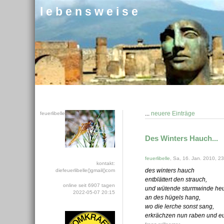
l e b e n s w e i s e
...
neuere Einträge
feuerlibelle
Des Winters Hauch...
feuerlibelle
, Sa, 16. Jan. 2010, 2
kontakt:
des winters hauch
diefeuerlibelle()gmail()com
entblättert den strauch,
online seit 6907 tagen
und wütende sturmwinde heu
2022-05-07 20:15
an des hügels hang,
wo die lerche sonst sang,
erkrächzen nun raben und eu