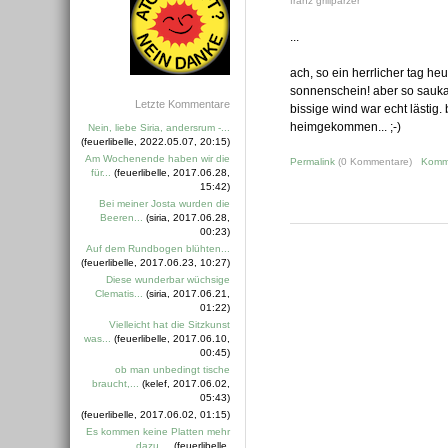
franz grillparzer
...
ach, so ein herrlicher tag h
sonnenschein! aber so saukal
Letzte Kommentare
bissige wind war echt lästig. 
heimgekommen... ;-)
Nein, liebe Siria, andersrum -...
(feuerlibelle, 2022.05.07, 20:15)
Am Wochenende haben wir die
Permalink
(0 Kommentare)
Komm
für...
(feuerlibelle, 2017.06.28,
15:42)
Bei meiner Josta wurden die
Beeren...
(siria, 2017.06.28,
00:23)
Auf dem Rundbogen blühten...
(feuerlibelle, 2017.06.23, 10:27)
Diese wunderbar wüchsige
Clematis...
(siria, 2017.06.21,
01:22)
Vielleicht hat die Sitzkunst
was...
(feuerlibelle, 2017.06.10,
00:45)
ob man unbedingt tische
braucht,...
(kelef, 2017.06.02,
05:43)
(feuerlibelle, 2017.06.02, 01:15)
Es kommen keine Platten mehr
dazu....
(feuerlibelle,