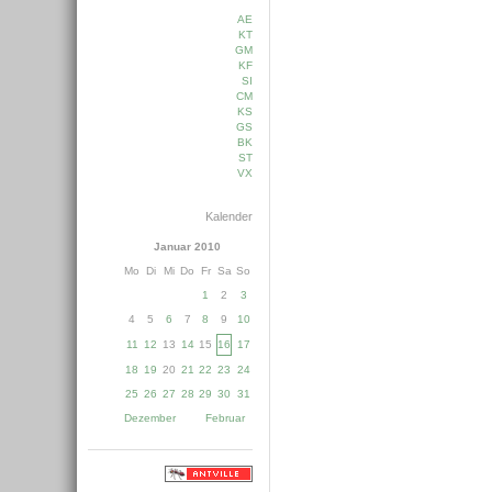
AE
KT
GM
KF
SI
CM
KS
GS
BK
ST
VX
Kalender
Januar 2010
Mo
Di
Mi
Do
Fr
Sa
So
1
2
3
4
5
6
7
8
9
10
11
12
13
14
15
16
17
18
19
20
21
22
23
24
25
26
27
28
29
30
31
Dezember
Februar