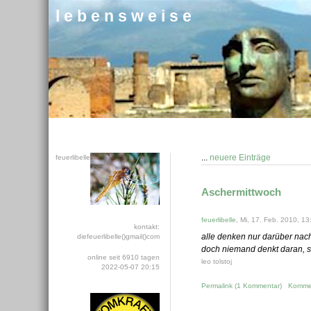
l e b e n s w e i s e
...
neuere Einträge
feuerlibelle
Aschermittwoch
feuerlibelle
, Mi, 17. Feb. 2010, 13
kontakt:
alle denken nur darüber nac
diefeuerlibelle()gmail()com
doch niemand denkt daran, si
online seit 6910 tagen
leo tolstoj
2022-05-07 20:15
Permalink
(
1 Kommentar
)
Komme