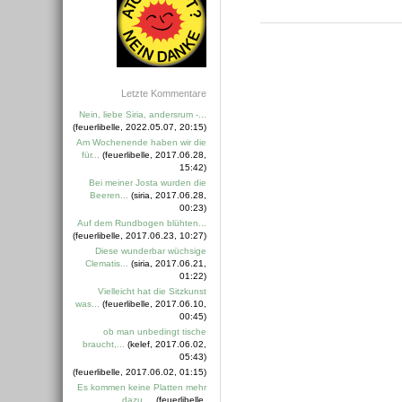
Letzte Kommentare
Nein, liebe Siria, andersrum -...
(feuerlibelle, 2022.05.07, 20:15)
Am Wochenende haben wir die
für...
(feuerlibelle, 2017.06.28,
15:42)
Bei meiner Josta wurden die
Beeren...
(siria, 2017.06.28,
00:23)
Auf dem Rundbogen blühten...
(feuerlibelle, 2017.06.23, 10:27)
Diese wunderbar wüchsige
Clematis...
(siria, 2017.06.21,
01:22)
Vielleicht hat die Sitzkunst
was...
(feuerlibelle, 2017.06.10,
00:45)
ob man unbedingt tische
braucht,...
(kelef, 2017.06.02,
05:43)
(feuerlibelle, 2017.06.02, 01:15)
Es kommen keine Platten mehr
dazu....
(feuerlibelle,