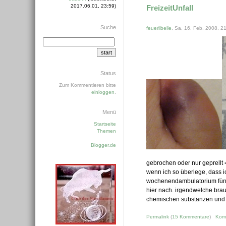
2017.06.01, 23:59)
FreizeitUnfall
Suche
feuerlibelle
, Sa, 16. Feb. 2008, 2
Status
Zum Kommentieren bitte
einloggen
.
Menü
Startseite
Themen
Blogger.de
gebrochen oder nur geprellt =
wenn ich so überlege, dass i
wochenendambulatorium fünf 
hier nach. irgendwelche brauc
chemischen substanzen und so 
Permalink
(
15 Kommentare
)
Kom