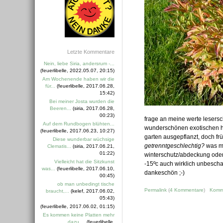
Letzte Kommentare
Nein, liebe Siria, andersrum -...
(feuerlibelle, 2022.05.07, 20:15)
Am Wochenende haben wir die
für...
(feuerlibelle, 2017.06.28,
15:42)
Bei meiner Josta wurden die
Beeren...
(siria, 2017.06.28,
00:23)
frage an meine werte lesersc
Auf dem Rundbogen blühten...
wunderschönen exotischen hi
(feuerlibelle, 2017.06.23, 10:27)
garten ausgepflanzt, doch frü
Diese wunderbar wüchsige
getrenntgeschlechtig?
was mi
Clematis...
(siria, 2017.06.21,
01:22)
winterschutz/abdeckung oder
Vielleicht hat die Sitzkunst
-15ºc auch wirklich unbeschad
was...
(feuerlibelle, 2017.06.10,
dankeschön ;-)
00:45)
ob man unbedingt tische
Permalink
(
4 Kommentare
)
Komm
braucht,...
(kelef, 2017.06.02,
05:43)
(feuerlibelle, 2017.06.02, 01:15)
Es kommen keine Platten mehr
dazu....
(feuerlibelle,