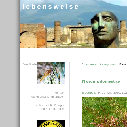
l e b e n s w e i s e
Startseite
:
Kategorien
: Rats
feuerlibelle
Nandina domestica
kontakt:
feuerlibelle
, Fr, 15. Okt. 2010, 11:
diefeuerlibelle()gmail()com
online seit 6911 tagen
2022-05-07 20:15