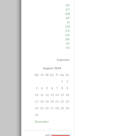
AE
KT
GM
KF
SI
CM
KS
GS
BK
ST
VX
Kalender
August 2026
Mo
Di
Mi
Do
Fr
Sa
So
1
2
3
4
5
6
7
8
9
10
11
12
13
14
15
16
17
18
19
20
21
22
23
24
25
26
27
28
29
30
31
Dezember