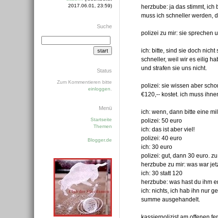
2017.06.01, 23:59)
herzbube: ja das stimmt, ic
muss ich schneller werden, 
Suche
polizei zu mir: sie sprechen
ich: bitte, sind sie doch nich
schneller, weil wir es eilig 
und strafen sie uns nicht.
Status
Zum Kommentieren bitte
polizei: sie wissen aber sch
einloggen
.
€120,-- kostet. ich muss ihnen
Menü
ich: wenn, dann bitte eine mil
Startseite
polizei: 50 euro
Themen
ich: das ist aber viel!
polizei: 40 euro
Blogger.de
ich: 30 euro
polizei: gut, dann 30 euro. zu
herzbube zu mir: was war jet
ich: 30 statt 120
herzbube: was hast du ihm e
ich: nichts, ich hab ihn nur 
summe ausgehandelt.
kassierpolizist am offenen fe