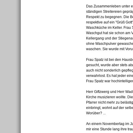
Das Zusammenleben unter e
ständigen Streitereien geprä
Respekt zu begegnen. Die Be
respektive auf ein "Grüß Got
Waschküche im Keller. Frau 
Waschgut hat sie schon am V
Kellergang und der Stiegena
ohne Waschpulver gewaschen, 
waschen. Sie wurde mit Vorur
Frau Spatz ist bei den Hausb
gesucht, wurde aber stets ab
auch nicht sonderlich gepfle
verwahrlost. Es hat jeder ei
Frau Spatz war hochintellige
Herr Giftzwerg und Herr Wadl
Kirche musizieren wollte. Di
Pfarrer nicht mehr zu belästi
einbringt, wohnt auf der sel
Worüber? ...
An einem Novembertag im Jah
mir eine Stunde lang ihre tr