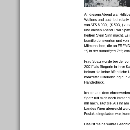
An diesem Abend war Hilfsbe
Wollens und auch bei relativ
von ATS 6.930,- (€ 503,-) z
und diesen Abend Frau Spatz
heißen Stein Sinn macht. Es i
bemitleidenswerten und von 
Mitmenschen, die an FREMD
**) in der damaligen Zeit, ku
Frau Spatz wurde bei der vom S
2001" als Siegerin in ihrer K
bekam sie keine öffentliche 
konkreter Hilferleistung nu
Händedruck.
Ich bin aus dem ehrenwerte
Spatz ruft mich noch immer dr
mir nach, sagt sie. Als ihr 
Landes Wien überreicht wurde
Festakt eingeladen war, konn
Das ist meine wahre Geschic