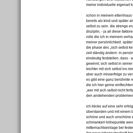
meine individuelle eigenart 
schon in meinem elternhaus 
bereits als kind und später
selbst zu sein. die strenge 
disziplin, - ja all diese fakt
rolle die ich in meinem ver
meiner persönlichkeit. späte
die phase des „sich selbst k
zeit ständig ändern. in pers
eindeutig feststellen, dass -
gewinnt, sich selbst in seine
leichter mit sich selbst ins 
aber auch misserfolge zu ver
es gibt eine ganz berühmte 
die ich hier gerne einflechte
„wer mit sich selbst nicht fe
den anstehenden problemen fe
ich blicke auf eine sehr erfo
überstanden und mit einem läc
schöne und auch unschöne er
schmankerl-höhepunkte werde
mitternachtseinlage bei fest