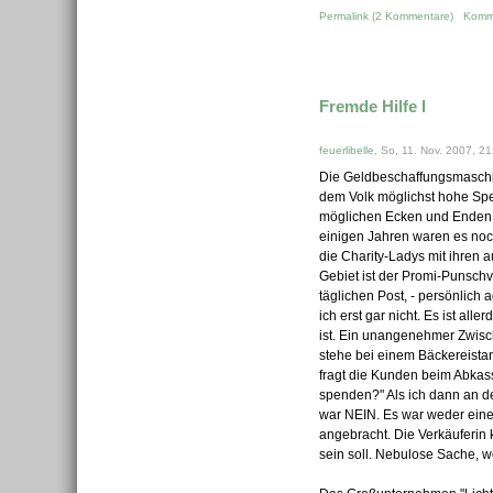
Permalink
(
2 Kommentare
)
Komm
Fremde Hilfe I
feuerlibelle
, So, 11. Nov. 2007, 21
Die Geldbeschaffungsmaschine
dem Volk möglichst hohe Sp
möglichen Ecken und Enden 
einigen Jahren waren es noc
die Charity-Ladys mit ihren
Gebiet ist der Promi-Punsch
täglichen Post, - persönlich 
ich erst gar nicht. Es ist all
ist. Ein unangenehmer Zwisc
stehe bei einem Bäckereista
fragt die Kunden beim Abkass
spenden?" Als ich dann an de
war NEIN. Es war weder eine
angebracht. Die Verkäuferin 
sein soll. Nebulose Sache, 