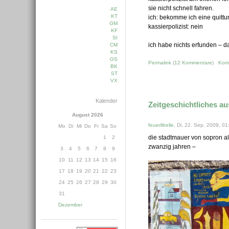
sie nicht schnell fahren.
AE
KT
ich: bekomme ich eine quitt
GM
kassierpolizist: nein
KF
SI
ich habe nichts erfunden – da
CM
KS
GS
Permalink
(
12 Kommentare
)
Kom
BK
ST
VX
Kalender
Zeitgeschichtliches a
August 2026
feuerlibelle
, Di, 22. Sep. 2009, 01
Mo
Di
Mi
Do
Fr
Sa
So
die stadtmauer von sopron al
1
2
zwanzig jahren –
3
4
5
6
7
8
9
10
11
12
13
14
15
16
17
18
19
20
21
22
23
24
25
26
27
28
29
30
31
Dezember