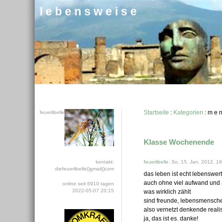
l e b e n s w e i s e
Startseite
:
Kategorien
: m e n
feuerlibelle
Klasse Wochenende
kontakt:
feuerlibelle
, So, 15. Jan. 2012, 1
diefeuerlibelle()gmail()com
das leben ist echt lebenswert
auch ohne viel aufwand und a
online seit 6910 tagen
2022-05-07 20:15
was wirklich zählt
sind freunde, lebensmensch
also vernetzt denkende realis
ja, das ist es. danke!