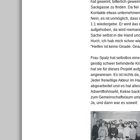
hat geweint, bitterlich gewei
Sackgasse zu finden. Da fiel
Kontakte etwas unternehmen .
Nein, es ist unmöglich, dass
1:1 wiedergebe. Er wird das
aufgehoben, da wird niemand 
Sache selbst in die Hand und
Huch, ich hab mich schon wie
"Helfen ist keine Gnade. Gna
Frau Spatz hat selbstlos ein
geistig schwer behinderte K
hat sie für dieses Projekt au
angewiesen. Es ist nichts da,
Jeder freiwillige Akteur im
abgearbeitet und es hat alle
Adventflohmarkt, Kekse bac
zum Gemeinschaftsraum umges
Ja, und dann war es soweit: