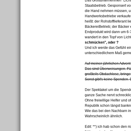
Das Großunternehmen "Licht i
Staatsbetrieb. Gesponsert vo
die Hand nehmen müssen, um
Handwerksbetriebe verkaufen
heißt: der Rohstofflieferant 
BäckereiBetrieb; der Bäcker 
Endprodukt wird dann um 6-7
wandert in den Topf von Lich
schmücken", oder ?
Und ich werde das Gefühl ei
unterschiedlichem Maß geme
Auf meiner jährlichen Advent
Das sind Überweisungen. F
großteils Obdachlose, bring
Sonst gibt's keine Spenden. 
Der Spektakel um die Spendefr
ganze Sache nervt schrecklic
Ohne freiwillige Helfer und 
Republik schon längst bankrott
Wie das bei den Nachbarn in 
Wahrscheinlich ähnlich.
Edit: **) ich hab schon den 