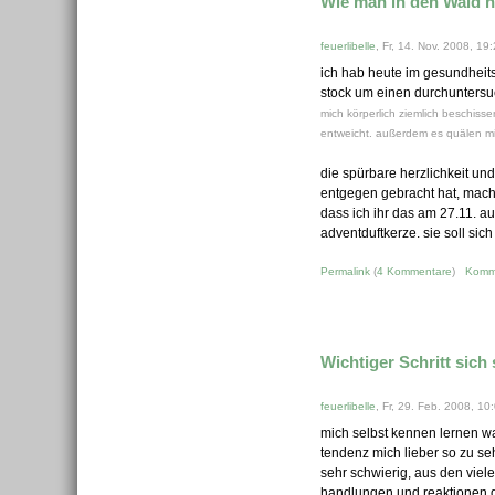
Wie man in den Wald hin
feuerlibelle
, Fr, 14. Nov. 2008, 19
ich hab heute im gesundheit
stock um einen durchuntersu
mich körperlich ziemlich beschiss
entweicht. außerdem es quälen mic
die spürbare herzlichkeit und
entgegen gebracht hat, macht
dass ich ihr das am 27.11. 
adventduftkerze. sie soll sic
Permalink
(
4 Kommentare
)
Komm
Wichtiger Schritt sich 
feuerlibelle
, Fr, 29. Feb. 2008, 10
mich selbst kennen lernen war
tendenz mich lieber so zu seh
sehr schwierig, aus den vie
handlungen und reaktionen d