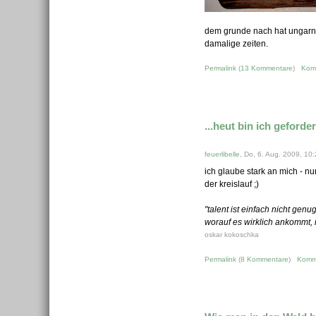
dem grunde nach hat ungarn d
damalige zeiten.
Permalink
(
13 Kommentare
)
Kom
...heut bin ich geforder
feuerlibelle
, Do, 6. Aug. 2009, 10
ich glaube stark an mich - n
der kreislauf ;)
"talent ist einfach nicht genug
worauf es wirklich ankommt, 
oskar kokoschka
Permalink
(
8 Kommentare
)
Komm