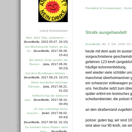
Permalink
(
4 Kommentare
)
Komm
Letzte Kommentare
Strafe ausgehandelt
Nein, liebe Siria, andersrum -...
(feuerlibelle, 2022.05.07, 20:15)
feuerlibelle
, Mo, 5. Okt. 2009, 02:
Am Wochenende haben wir die
für...
(feuerlibelle, 2017.06.28,
heute mit dem auto im ausl
15:42)
vorgeschriebene geschwindi
Bei meiner Josta wurden die
gefahren 123 km/h (angeblic
Beeren...
(siria, 2017.06.28,
häufige kolonnenbildung,
00:23)
weil wieder viele schläfer un
Auf dem Rundbogen blühten...
(feuerlibelle, 2017.06.23, 10:27)
manchmal überholmanöver gl
Diese wunderbar wüchsige
ein schwarzer volkswagen pas
Clematis...
(siria, 2017.06.21,
uns. herzbube setzt zum übe
01:22)
später ertönt ein komisches g
Vielleicht hat die Sitzkunst
scheibenkleister, die polizei f
was...
(feuerlibelle, 2017.06.10,
00:45)
ob man unbedingt tische
an den straßenrand zugefah
braucht,...
(kelef, 2017.06.02,
05:43)
polizei: guten tag, wir sind 
(feuerlibelle, 2017.06.02, 01:15)
sind aber nur 90 km/h, sie sin
Es kommen keine Platten mehr
dazu....
(feuerlibelle,