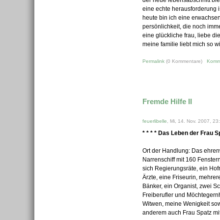
der neue lebensabschnitt bie
eine echte herausforderung 
heute bin ich eine erwachsen
persönlichkeit, die noch imme
eine glückliche frau, liebe d
meine familie liebt mich so wi
Permalink
(0 Kommentare)
Komm
Fremde Hilfe II
feuerlibelle
, Mi, 14. Nov. 2007, 23
* * * * Das Leben der Frau Sp
Ort der Handlung: Das ehren
Narrenschiff mit 160 Fenstern
sich Regierungsräte, ein Hof
Ärzte, eine Friseurin, mehrer
Bänker, ein Organist, zwei S
Freiberufler und Möchtegern
Witwen, meine Wenigkeit so
anderem auch Frau Spatz mi