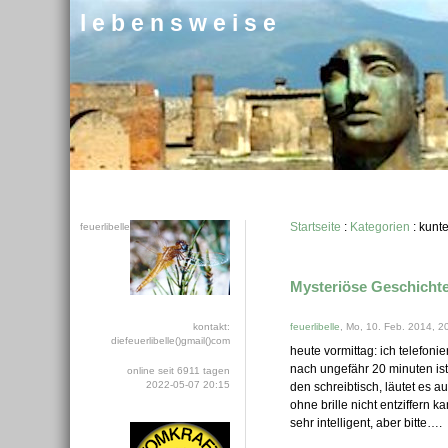
l e b e n s w e i s e
Startseite
:
Kategorien
: kunt
feuerlibelle
Mysteriöse Geschicht
kontakt:
feuerlibelle
, Mo, 10. Feb. 2014, 2
diefeuerlibelle()gmail()com
heute vormittag: ich telefon
nach ungefähr 20 minuten ist
online seit 6911 tagen
2022-05-07 20:15
den schreibtisch, läutet es au
ohne brille nicht entziffern ka
sehr intelligent, aber bitte….