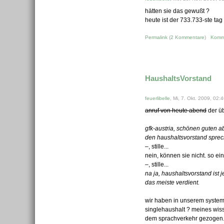
hätten sie das gewußt ?
heute ist der 733.733-ste tag
Permalink
(
2 Kommentare
)
Komm
HaushaltsVorstand
feuerlibelle
, Mi, 7. Okt. 2009, 02:
anruf von heute abend
der üb
gfk-austria, schönen guten a
den haushaltsvorstand spre
–, stille...
nein, können sie nicht. so ei
–, stille...
na ja, haushaltsvorstand ist
das meiste verdient.
wir haben in unserem system
singlehaushalt ? meines wis
dem sprachverkehr gezogen. bi