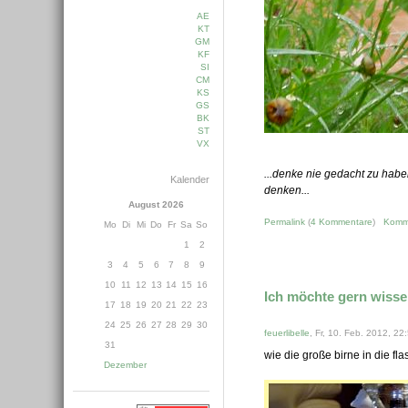
AE
KT
GM
KF
SI
CM
KS
GS
BK
ST
VX
...denke nie gedacht zu hab
Kalender
denken...
August 2026
Permalink
(
4 Kommentare
)
Komm
Mo
Di
Mi
Do
Fr
Sa
So
1
2
3
4
5
6
7
8
9
10
11
12
13
14
15
16
Ich möchte gern wisse
17
18
19
20
21
22
23
24
25
26
27
28
29
30
feuerlibelle
, Fr, 10. Feb. 2012, 22
31
wie die große birne in die fl
Dezember