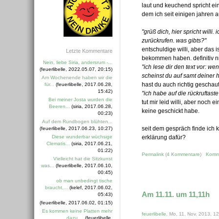
laut und keuchend spricht ei
dem ich seit einigen jahren 
"grüß dich, hier spricht will
zurückrufen. was gibts?"
entschuldige willi, aber das 
Letzte Kommentare
bekommen haben. definitiv ni
Nein, liebe Siria, andersrum -...
"ich lese dir den text vor: we
(feuerlibelle, 2022.05.07, 20:15)
scheinst du auf samt deiner 
Am Wochenende haben wir die
hast du auch richtig geschaut
für...
(feuerlibelle, 2017.06.28,
15:42)
"ich habe auf die rückruftas
Bei meiner Josta wurden die
tut mir leid willi, aber noch 
Beeren...
(siria, 2017.06.28,
keine geschickt habe.
00:23)
Auf dem Rundbogen blühten...
seit dem gespräch finde ich 
(feuerlibelle, 2017.06.23, 10:27)
Diese wunderbar wüchsige
erklärung dafür?
Clematis...
(siria, 2017.06.21,
01:22)
Permalink
(
4 Kommentare
)
Komm
Vielleicht hat die Sitzkunst
was...
(feuerlibelle, 2017.06.10,
00:45)
ob man unbedingt tische
braucht,...
(kelef, 2017.06.02,
Am 11.11. um 11,11h
05:43)
(feuerlibelle, 2017.06.02, 01:15)
Es kommen keine Platten mehr
feuerlibelle
, Mo, 11. Nov. 2013, 12
dazu....
(feuerlibelle,