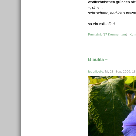
worttechnischen gründen nic
–, stille ...
sehr schade, darf ich’s tro
so ein vollkoffer!
Permalink
(
17 Kommentare
)
Kom
Blaulila –
feuerlibelle
, Mi, 23. Sep. 2009, 18