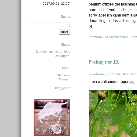
2017.06.01, 23:59)
beginnt offiziell der faschi
narrenschiff vorbeischunkeln 
sorry, aber ich kann dem all
Suche
daran liegen, dass ich das 
;-)
Permalink
(
12 Kommentare
)
Kom
Status
Zum Kommentieren bitte
einloggen
.
Freitag der 13.
Menü
feuerlibelle
, Fr, 13. Jul. 2012, 19:
Startseite
Themen
– ein wohltuender regentag..
Blogger.de