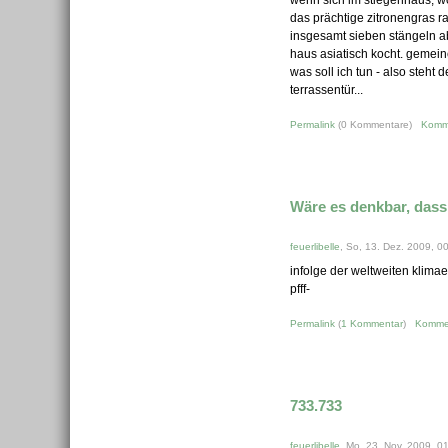
wenn sich im stiegenhaus, wo
das prächtige zitronengras 
insgesamt sieben stängeln a
haus asiatisch kocht. gemein
was soll ich tun - also steht
terrassentür...
Permalink
(0 Kommentare)
Komm
Wäre es denkbar, dass.
feuerlibelle
, So, 13. Dez. 2009, 0
infolge der weltweiten klima
pfff-
Permalink
(
1 Kommentar
)
Komme
733.733
feuerlibelle
, Mo, 23. Nov. 2009, 0