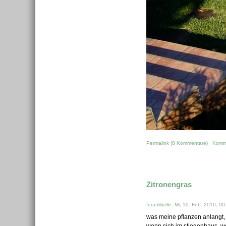
Permalink
(
8 Kommentare
)
Komm
Zitronengras
feuerlibelle
, Mi, 10. Feb. 2010, 00
was meine pflanzen anlangt, 