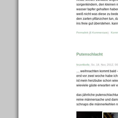
sorgenkindern, den kleinen 
wasser tapfer gehalten haben
weiß nicht was diese zu bede
den zarten pflänzchen tun, d
ins freie gut überstehen. ka
Permalink
(
8 Kommentare
)
Komm
Putenschlacht
feuerlibelle
, So, 18. Nov. 2012, 0
.... weihnachten kommt bald 
erst vor zwei woche habe ich 
ist mein herzbube schon wied
wieviele gäste erwarten wir ei
das jährliche putenschlachtun
reine männersache und damit d
schnaps die männerkehlen run