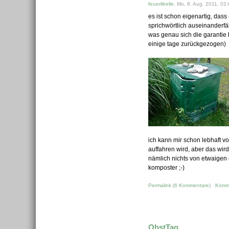
feuerlibelle
, Mo, 8. Aug. 2011, 02
es ist schon eigenartig, dass
sprichwörtlich auseinanderfä
was genau sich die garantie 
einige tage zurückgezogen)
ich kann mir schon lebhaft v
auffahren wird, aber das wir
nämlich nichts von etwaigen
komposter ;-)
Permalink
(
6 Kommentare
)
Komm
ObstTag