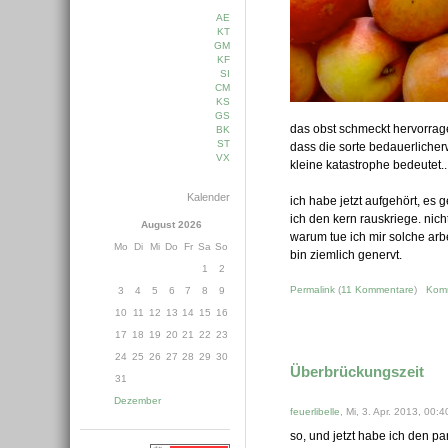
AE
KT
GM
KF
SI
CM
KS
GS
das obst schmeckt hervorragen
BK
ST
dass die sorte bedauerlicherw
VX
kleine katastrophe bedeutet..
Kalender
ich habe jetzt aufgehört, es 
ich den kern rauskriege. nicht
August 2026
warum tue ich mir solche arb
Mo
Di
Mi
Do
Fr
Sa
So
bin ziemlich genervt.
1
2
Permalink
(
11 Kommentare
)
Kom
3
4
5
6
7
8
9
10
11
12
13
14
15
16
17
18
19
20
21
22
23
24
25
26
27
28
29
30
Überbrückungszeit
31
Dezember
feuerlibelle
, Mi, 3. Apr. 2013, 00:4
so, und jetzt habe ich den par