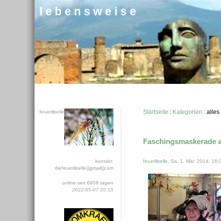
l e b e n s w e i s e
Startseite
:
Kategorien
: alles
feuerlibelle
Faschingsmaskerade a
kontakt:
feuerlibelle
, Sa, 1. Mär. 2014, 16:
diefeuerlibelle()gmail()com
online seit 6908 tagen
2022-05-07 20:15