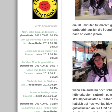
die 20+ minuten fußmarsch ge
Letzte Kommentare
darüberhinaus ich die freun
Nein, liebe Siria, andersrum -...
nach so vielen jahren.
(feuerlibelle, 2022.05.07, 20:15)
Am Wochenende haben wir die
für...
(feuerlibelle, 2017.06.28,
15:42)
Bei meiner Josta wurden die
Beeren...
(siria, 2017.06.28,
00:23)
Auf dem Rundbogen blühten...
(feuerlibelle, 2017.06.23, 10:27)
Diese wunderbar wüchsige
Clematis...
(siria, 2017.06.21,
01:22)
Vielleicht hat die Sitzkunst
was...
(feuerlibelle, 2017.06.10,
00:45)
wenn alle anderen noch schlaf
ob man unbedingt tische
hühnerkeulen, stutzerln, put
braucht,...
(kelef, 2017.06.02,
straußspezialitäten auf silber
05:43)
hat sich auf hochwertige biow
(feuerlibelle, 2017.06.02, 01:15)
Es kommen keine Platten mehr
gustostückerl an. sie führt d
dazu....
(feuerlibelle,