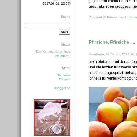
tja, die frau chefin ist noch 
2017.06.01, 23:59)
geschäftsleben großgeschriebe
Suche
Permalink
(0 Kommentare)
Komm
Pfirsiche, Pfirsiche ....
Status
Zum Kommentieren bitte
feuerlibelle
, Mi, 31. Jul. 2013, 01:
einloggen
.
mein biobauer auf der andere
und die letzten frühzwetschk
Menü
alles bio, ungespritzt. behaup
Startseite
ich teils für winterkompott u
Themen
Blogger.de