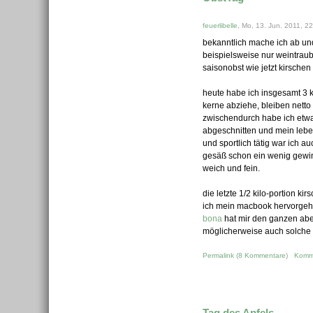
feuerlibelle
, Mo, 13. Jun. 2011, 2
bekanntlich mache ich ab und
beispielsweise nur weintrau
saisonobst wie jetzt kirschen
heute habe ich insgesamt 3 k
kerne abziehe, bleiben netto 
zwischendurch habe ich etwa
abgeschnitten und mein lebe
und sportlich tätig war ich a
gesäß schon ein wenig gewins
weich und fein.
die letzte 1/2 kilo-portion k
ich mein macbook hervorgeho
bona
hat mir den ganzen aben
möglicherweise auch solche ki
Permalink
(
8 Kommentare
)
Komm
Tag des Apfels