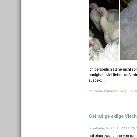
ich persönlich stehe nicht son
honighaut viel lieber. außer
suspekt....
Permalink
(
8 Kommentare
)
Komm
Gefräßige eklige Viech
feuerlibelle
, Mi, 25. Jul. 2012, 20:
auf einer zaunlänge von run